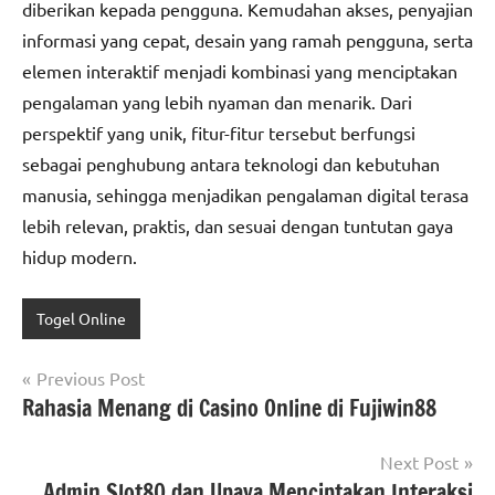
diberikan kepada pengguna. Kemudahan akses, penyajian
informasi yang cepat, desain yang ramah pengguna, serta
elemen interaktif menjadi kombinasi yang menciptakan
pengalaman yang lebih nyaman dan menarik. Dari
perspektif yang unik, fitur-fitur tersebut berfungsi
sebagai penghubung antara teknologi dan kebutuhan
manusia, sehingga menjadikan pengalaman digital terasa
lebih relevan, praktis, dan sesuai dengan tuntutan gaya
hidup modern.
Togel Online
Post
Previous Post
Rahasia Menang di Casino Online di Fujiwin88
navigation
Next Post
Admin Slot80 dan Upaya Menciptakan Interaksi