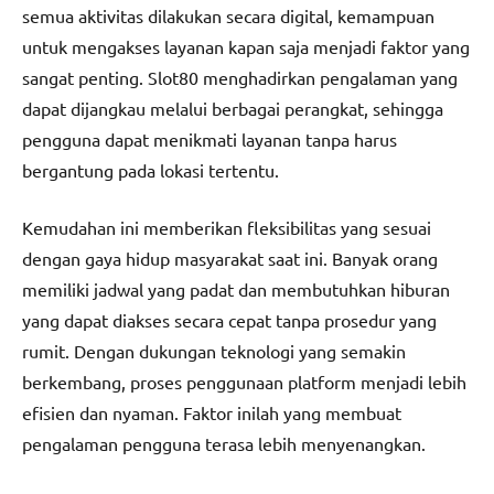
semua aktivitas dilakukan secara digital, kemampuan
untuk mengakses layanan kapan saja menjadi faktor yang
sangat penting. Slot80 menghadirkan pengalaman yang
dapat dijangkau melalui berbagai perangkat, sehingga
pengguna dapat menikmati layanan tanpa harus
bergantung pada lokasi tertentu.
Kemudahan ini memberikan fleksibilitas yang sesuai
dengan gaya hidup masyarakat saat ini. Banyak orang
memiliki jadwal yang padat dan membutuhkan hiburan
yang dapat diakses secara cepat tanpa prosedur yang
rumit. Dengan dukungan teknologi yang semakin
berkembang, proses penggunaan platform menjadi lebih
efisien dan nyaman. Faktor inilah yang membuat
pengalaman pengguna terasa lebih menyenangkan.