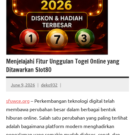
Menjelajahi Fitur Unggulan Togel Online yang
Ditawarkan Slot80
June 9, 2026
deko932
sfuwce.org
– Perkembangan teknologi digital telah
membawa perubahan besar dalam berbagai bentuk
hiburan online. Salah satu perubahan yang paling terlihat
adalah bagaimana platform modern menghadirkan
pengalaman yang semakin mudah diakses, cepat, dan