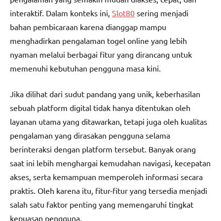
interaktif. Dalam konteks ini,
Slot80
sering menjadi
bahan pembicaraan karena dianggap mampu
menghadirkan pengalaman togel online yang lebih
nyaman melalui berbagai fitur yang dirancang untuk
memenuhi kebutuhan pengguna masa kini.
Jika dilihat dari sudut pandang yang unik, keberhasilan
sebuah platform digital tidak hanya ditentukan oleh
layanan utama yang ditawarkan, tetapi juga oleh kualitas
pengalaman yang dirasakan pengguna selama
berinteraksi dengan platform tersebut. Banyak orang
saat ini lebih menghargai kemudahan navigasi, kecepatan
akses, serta kemampuan memperoleh informasi secara
praktis. Oleh karena itu, fitur-fitur yang tersedia menjadi
salah satu faktor penting yang memengaruhi tingkat
kepuasan pengguna.