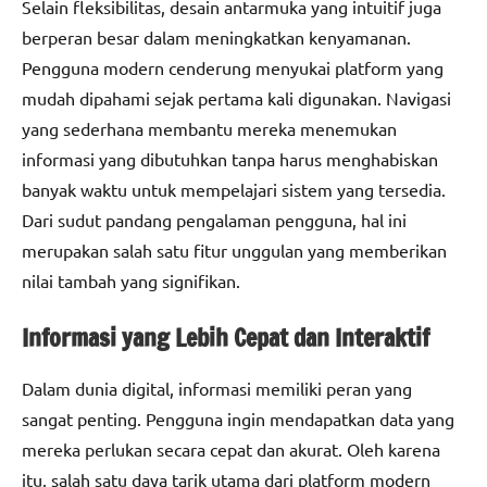
Selain fleksibilitas, desain antarmuka yang intuitif juga
berperan besar dalam meningkatkan kenyamanan.
Pengguna modern cenderung menyukai platform yang
mudah dipahami sejak pertama kali digunakan. Navigasi
yang sederhana membantu mereka menemukan
informasi yang dibutuhkan tanpa harus menghabiskan
banyak waktu untuk mempelajari sistem yang tersedia.
Dari sudut pandang pengalaman pengguna, hal ini
merupakan salah satu fitur unggulan yang memberikan
nilai tambah yang signifikan.
Informasi yang Lebih Cepat dan Interaktif
Dalam dunia digital, informasi memiliki peran yang
sangat penting. Pengguna ingin mendapatkan data yang
mereka perlukan secara cepat dan akurat. Oleh karena
itu, salah satu daya tarik utama dari platform modern