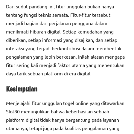
Dari sudut pandang ini, fitur unggulan bukan hanya
tentang fungsi teknis semata. Fitur-fitur tersebut
menjadi bagian dari perjalanan pengguna dalam
menikmati hiburan digital. Setiap kemudahan yang
diberikan, setiap informasi yang disajikan, dan setiap
interaksi yang terjadi berkontribusi dalam membentuk
pengalaman yang lebih berkesan. Inilah alasan mengapa
fitur sering kali menjadi faktor utama yang menentukan
daya tarik sebuah platform di era digital.
Kesimpulan
Menjelajahi fitur unggulan togel online yang ditawarkan
Slot80 menunjukkan bahwa keberhasilan sebuah
platform digital tidak hanya bergantung pada layanan
utamanya, tetapi juga pada kualitas pengalaman yang