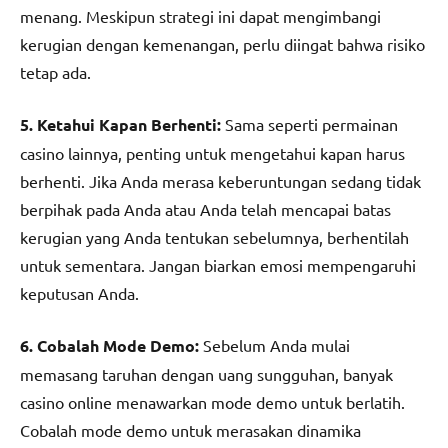
menang. Meskipun strategi ini dapat mengimbangi
kerugian dengan kemenangan, perlu diingat bahwa risiko
tetap ada.
5. Ketahui Kapan Berhenti:
Sama seperti permainan
casino lainnya, penting untuk mengetahui kapan harus
berhenti. Jika Anda merasa keberuntungan sedang tidak
berpihak pada Anda atau Anda telah mencapai batas
kerugian yang Anda tentukan sebelumnya, berhentilah
untuk sementara. Jangan biarkan emosi mempengaruhi
keputusan Anda.
6. Cobalah Mode Demo:
Sebelum Anda mulai
memasang taruhan dengan uang sungguhan, banyak
casino online menawarkan mode demo untuk berlatih.
Cobalah mode demo untuk merasakan dinamika