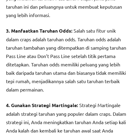
taruhan ini dan peluangnya untuk membuat keputusan
yang lebih informasi.
3. Manfaatkan Taruhan Odds:
Salah satu fitur unik
dalam craps adalah taruhan odds. Taruhan odds adalah
taruhan tambahan yang ditempatkan di samping taruhan
Pass Line atau Don’t Pass Line setelah titik pertama
ditetapkan. Taruhan odds memiliki peluang yang lebih
baik daripada taruhan utama dan biasanya tidak memiliki
tepi rumah, menjadikannya salah satu taruhan terbaik
dalam permainan.
4. Gunakan Strategi Martingale:
Strategi Martingale
adalah strategi taruhan yang populer dalam craps. Dalam
strategi ini, Anda meningkatkan taruhan Anda setiap kali
Anda kalah dan kembali ke taruhan awal saat Anda