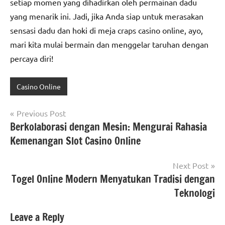
setiap momen yang dihadirkan oleh permainan dadu
yang menarik ini. Jadi, jika Anda siap untuk merasakan
sensasi dadu dan hoki di meja craps casino online, ayo,
mari kita mulai bermain dan menggelar taruhan dengan
percaya diri!
Casino Online
Post
Previous Post
Berkolaborasi dengan Mesin: Mengurai Rahasia
navigation
Kemenangan Slot Casino Online
Next Post
Togel Online Modern Menyatukan Tradisi dengan
Teknologi
Leave a Reply