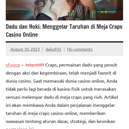
Dadu dan Hoki: Menggelar Taruhan di Meja Craps
Casino Online
August 10, 2023
deko932
No comments
sfuwce
–
Jekpot88
Craps, permainan dadu yang penuh
dengan aksi dan kegembiraan, telah menjadi favorit di
dunia casino. Saat memasuki dunia casino online, Anda
tidak perlu lagi berada di kasino fisik untuk merasakan
sensasi melempar dadu di meja craps yang riuh. Artikel
ini akan membawa Anda dalam perjalanan menggelar
taruhan di meja craps casino online, memberikan
wawasan tentang aturan dasar, strategi, dan keunikan
permainan ini.