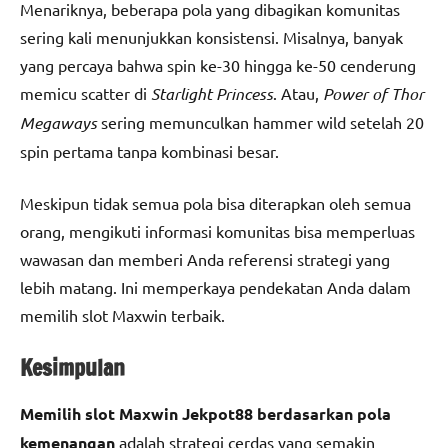
Menariknya, beberapa pola yang dibagikan komunitas
sering kali menunjukkan konsistensi. Misalnya, banyak
yang percaya bahwa spin ke-30 hingga ke-50 cenderung
memicu scatter di
Starlight Princess
. Atau,
Power of Thor
Megaways
sering memunculkan hammer wild setelah 20
spin pertama tanpa kombinasi besar.
Meskipun tidak semua pola bisa diterapkan oleh semua
orang, mengikuti informasi komunitas bisa memperluas
wawasan dan memberi Anda referensi strategi yang
lebih matang. Ini memperkaya pendekatan Anda dalam
memilih slot Maxwin terbaik.
Kesimpulan
Memilih slot Maxwin Jekpot88 berdasarkan pola
kemenangan
adalah strategi cerdas yang semakin