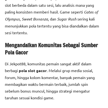
slot berbeda dalam satu sesi, lalu analisis mana yang
paling konsisten memberi hasil. Game seperti
Gates of
Olympus
,
Sweet Bonanza
, dan
Sugar Rush
sering kali
menunjukkan pola tertentu yang bisa diandalkan dalam
sesi tertentu.
Mengandalkan Komunitas Sebagai Sumber
Pola Gacor
Di Jekpot88, komunitas pemain sangat aktif dalam
berbagi
pola slot gacor
. Melalui grup media sosial,
forum, hingga kolom komentar, banyak pemain yang
membagikan waktu bermain terbaik, jumlah spin
sebelum bonus muncul, hingga strategi mengatur
taruhan sesuai kondisi game.