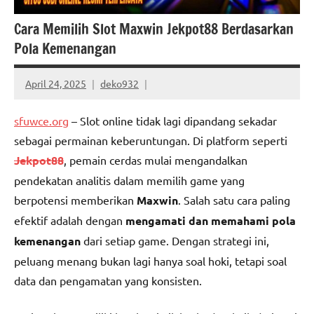
Cara Memilih Slot Maxwin Jekpot88 Berdasarkan
Pola Kemenangan
April 24, 2025
deko932
sfuwce.org
– Slot online tidak lagi dipandang sekadar
sebagai permainan keberuntungan. Di platform seperti
Jekpot88
, pemain cerdas mulai mengandalkan
pendekatan analitis dalam memilih game yang
berpotensi memberikan
Maxwin
. Salah satu cara paling
efektif adalah dengan
mengamati dan memahami pola
kemenangan
dari setiap game. Dengan strategi ini,
peluang menang bukan lagi hanya soal hoki, tetapi soal
data dan pengamatan yang konsisten.