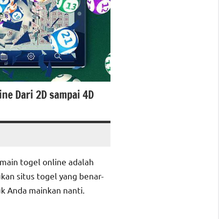
ine Dari 2D sampai 4D
main togel online adalah
n situs togel yang benar-
k Anda mainkan nanti.