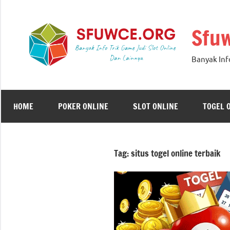
Skip
to
Sfuw
content
Banyak Inf
HOME
POKER ONLINE
SLOT ONLINE
TOGEL 
Tag:
situs togel online terbaik