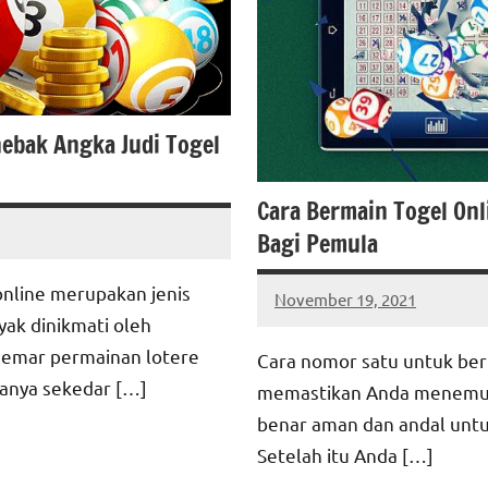
ebak Angka Judi Togel
Cara Bermain Togel Onl
Bagi Pemula
online merupakan jenis
November 19, 2021
sokerte
No
ak dinikmati oleh
comments
gemar permainan lotere
Cara nomor satu untuk ber
 hanya sekedar […]
memastikan Anda menemuka
benar aman dan andal untu
Setelah itu Anda […]