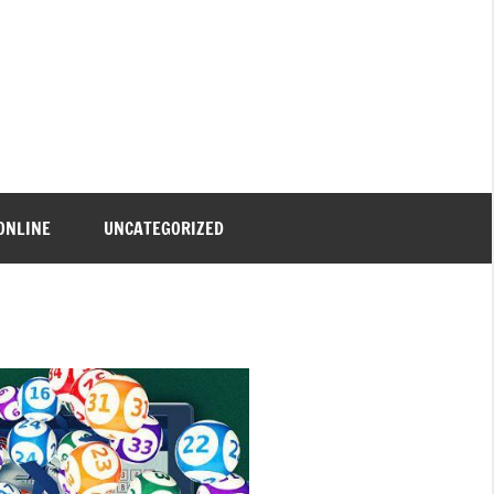
 ONLINE
UNCATEGORIZED