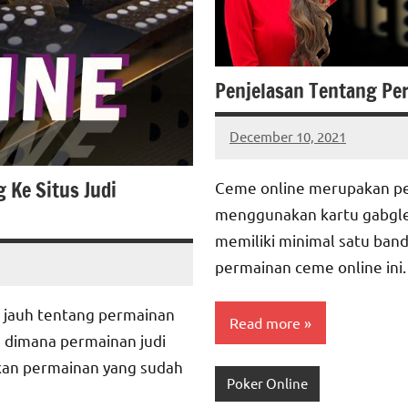
Penjelasan Tentang Pe
December 10, 2021
sokerte
No
comments
 Ke Situs Judi
Ceme online merupakan pe
menggunakan kartu gabgle,
memiliki minimal satu ban
permainan ceme online ini
 jauh tentang permainan
Read more
g dimana permainan judi
kan permainan yang sudah
Poker Online