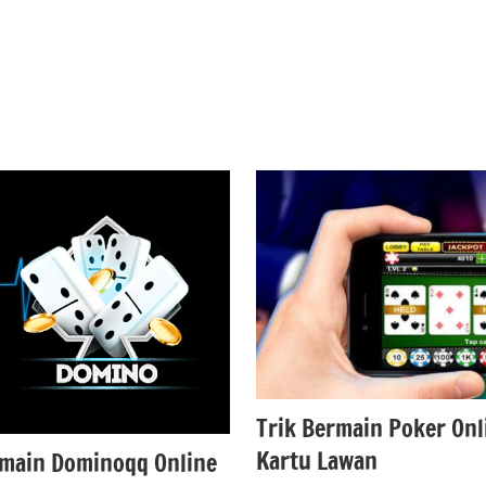
Trik Bermain Poker On
Kartu Lawan
rmain Dominoqq Online