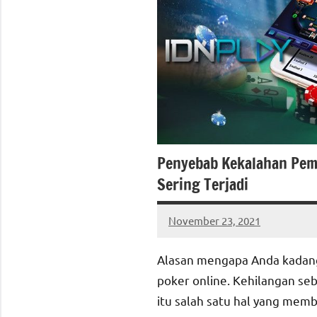
Penyebab Kekalahan Pem
Sering Terjadi
November 23, 2021
sokerte
No
comments
Alasan mengapa Anda kadan
poker online. Kehilangan s
itu salah satu hal yang memb