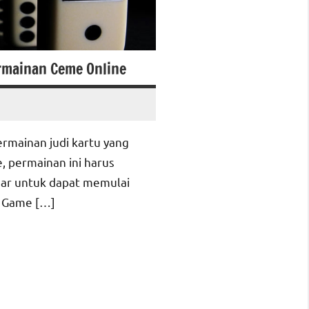
rmainan Ceme Online
rmainan judi kartu yang
 permainan ini harus
dar untuk dapat memulai
. Game […]