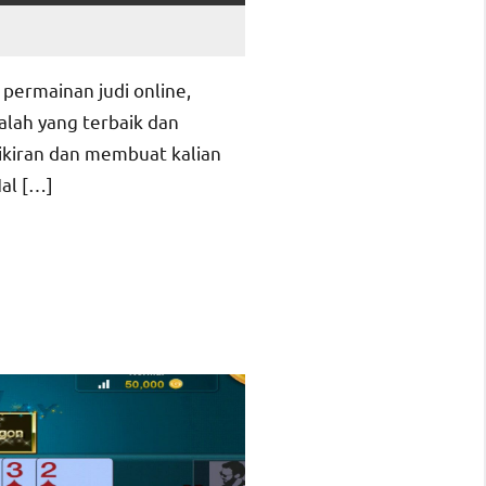
 permainan judi online,
alah yang terbaik dan
ikiran dan membuat kalian
Hal […]