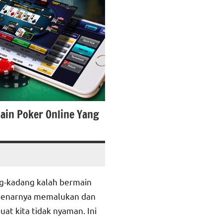
ain Poker Online Yang
g-kadang kalah bermain
ebenarnya memalukan dan
uat kita tidak nyaman. Ini