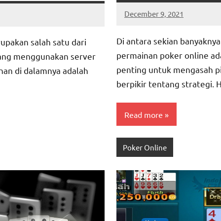
December 9, 2021
sokerte
No
comments
Di antara sekian banyaknya
upakan salah satu dari
permainan poker online ad
 yang menggunakan server
penting untuk mengasah p
inan di dalamnya adalah
berpikir tentang strategi. 
Read more
Poker Online