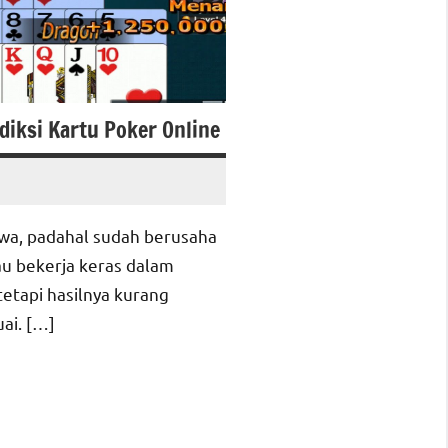
diksi Kartu Poker Online
ewa, padahal sudah berusaha
u bekerja keras dalam
tetapi hasilnya kurang
ai. […]