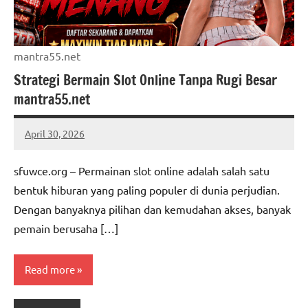
mantra55.net
Strategi Bermain Slot Online Tanpa Rugi Besar
mantra55.net
April 30, 2026
deko932
sfuwce.org – Permainan slot online adalah salah satu
bentuk hiburan yang paling populer di dunia perjudian.
Dengan banyaknya pilihan dan kemudahan akses, banyak
pemain berusaha […]
Read more