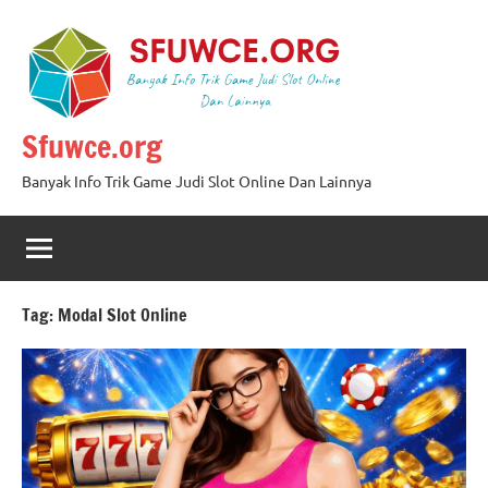
Skip
to
content
Sfuwce.org
Banyak Info Trik Game Judi Slot Online Dan Lainnya
Tag:
Modal Slot Online